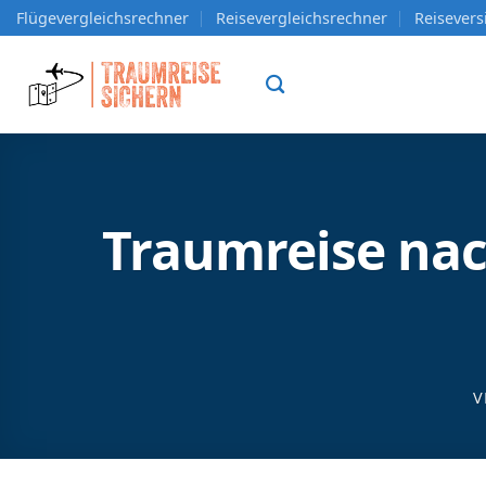
Zum
Flügevergleichsrechner
Reisevergleichsrechner
Reisever
Inhalt
springen
Traumreise nach
V