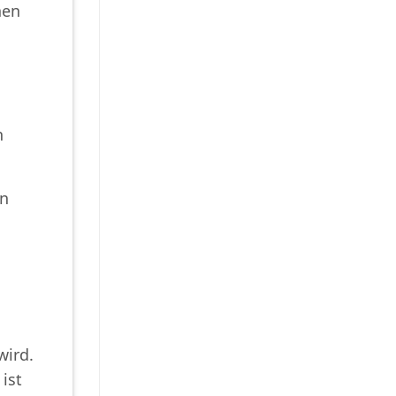
hen
h
en
wird.
ist