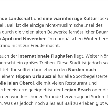
nde Landschaft
und
eine warmherzige Kultur
lock
li. Bali ist die einzige nicht-muslimische Insel des
h durch die vielen alten Bauwerke fernöstlicher Bauar
n April und November
. Im europäischen Winter herr
trand nicht zur Freude macht.
 auch der
internationale Flughafen
liegt. Weiter Nör
herrscht ein großes Treiben. Diese Stadt ist jedoch so
ltet. Ihr solltet dann eher in den
Norden nach
zu einem
Hippen Urlaubsziel
für alle Sportbegeistert
ile Jalan Oberoi
, die mit vielen Restaurant und
rtbegeisterte geeignet ist der
Legian Beach
oder di
 an den wunderschönen Strände hervorragend Surfen. 
. Was es jedoch noch alles auf Bali zu erleben gibt w