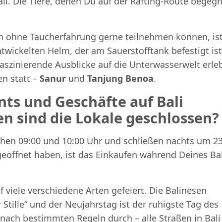
Bali. Die Tiere, denen Du auf der Rafting-Route begegn
gen ohne Taucherfahrung gerne teilnehmen können, is
twickelten Helm, der am Sauerstofftank befestigt ist
aszinierende Ausblicke auf die Unterwasserwelt erle
en statt –
Sanur
und
Tanjung Benoa
.
ts und Geschäfte auf Bali
n sind die Lokale geschlossen?
chen 09:00 und 10:00 Uhr und schließen nachts um 2
eöffnet haben, ist das Einkaufen während Deines Bal
f viele verschiedene Arten gefeiert. Die Balinesen
Stille“ und der Neujahrstag ist der ruhigste Tag des
 nach bestimmten Regeln durch – alle Straßen in Bali