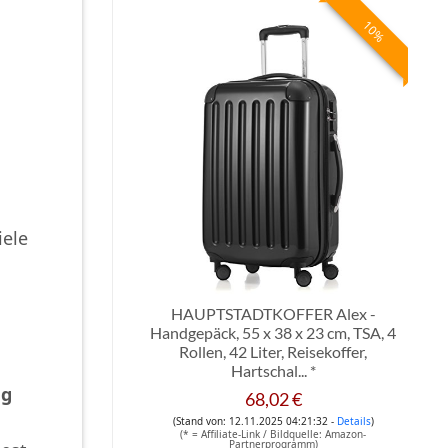
10%
iele
HAUPTSTADTKOFFER Alex -
Handgepäck, 55 x 38 x 23 cm, TSA, 4
Rollen, 42 Liter, Reisekoffer,
Hartschal...
*
ng
68,02 €
(Stand von: 12.11.2025 04:21:32 -
Details
)
(* = Affiliate-Link / Bildquelle: Amazon-
Partnerprogramm)