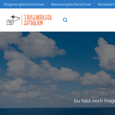
Zum
Flügevergleichsrechner
Reisevergleichsrechner
Reisever
Inhalt
springen
Du hast noch Frage