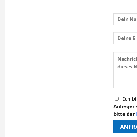
Bitte
lasse
dieses
Feld
leer.
Ich b
Anliegen
bitte der