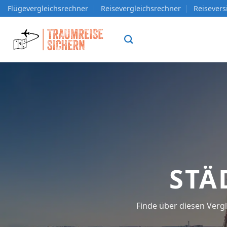
Zum
Flügevergleichsrechner
Reisevergleichsrechner
Reisever
Inhalt
springen
STÄ
Finde über diesen Vergl