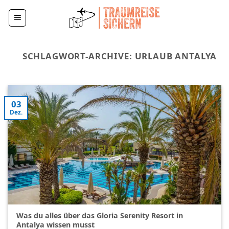
Zum
Inhalt
springen
SCHLAGWORT-ARCHIVE:
URLAUB ANTALYA
03
Dez.
Was du alles über das Gloria Serenity Resort in
Antalya wissen musst