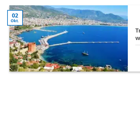
02
Okt.
T
w