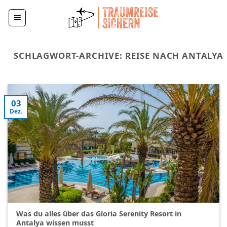
Zum
Inhalt
springen
SCHLAGWORT-ARCHIVE:
REISE NACH ANTALYA
03
Dez.
Was du alles über das Gloria Serenity Resort in
Antalya wissen musst